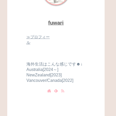
fuwari
≫プロフィー
ル
海外生活はこんな感じです☻↓
Australia[2024～]
NewZealand[2023]
Vancouver/Canada[2022]