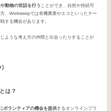
業や動物の世話を行う
ことができ、自然や持続可
、Workawayでは有機農業やエコといったテー
挑戦する機会があります。
同じような考え方の仲間と出会ったりすることが
y）
）とは？
にボランティアの機会を提供
するオンラインプラ