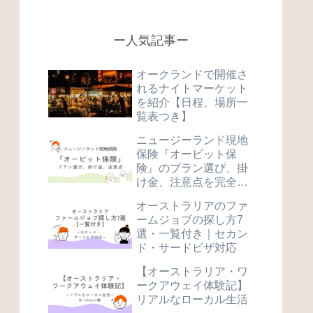
ー人気記事ー
オークランドで開催さ
れるナイトマーケット
を紹介【日程、場所一
覧表つき】
ニュージーランド現地
保険『オービット保
険』のプラン選び、掛
け金、注意点を完全解
説
オーストラリアのファ
ームジョブの探し方7
選・一覧付き｜セカン
ド・サードビザ対応
【オーストラリア・ワ
ークアウェイ体験記】
リアルなローカル生活