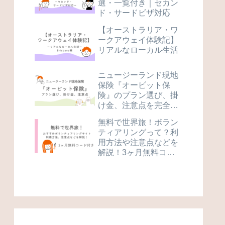
選・一覧付き｜セカン
ド・サードビザ対応
【オーストラリア・ワ
ークアウェイ体験記】
リアルなローカル生活
ニュージーランド現地
保険『オービット保
険』のプラン選び、掛
け金、注意点を完全解
説
無料で世界旅！ボラン
ティアリングって？利
用方法や注意点などを
解説！3ヶ月無料コー
ド付き