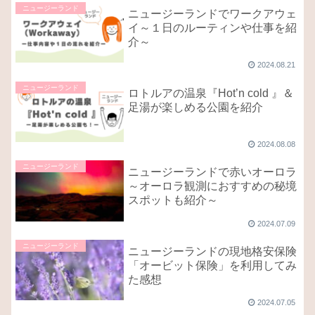
ニュージーランド
ニュージーランドでワークアウェ
イ～１日のルーティンや仕事を紹
介～
2024.08.21
ニュージーランド
ロトルアの温泉『Hot’n cold 』＆
足湯が楽しめる公園を紹介
2024.08.08
ニュージーランド
ニュージーランドで赤いオーロラ
～オーロラ観測におすすめの秘境
スポットも紹介～
2024.07.09
ニュージーランド
ニュージーランドの現地格安保険
「オービット保険」を利用してみ
た感想
2024.07.05