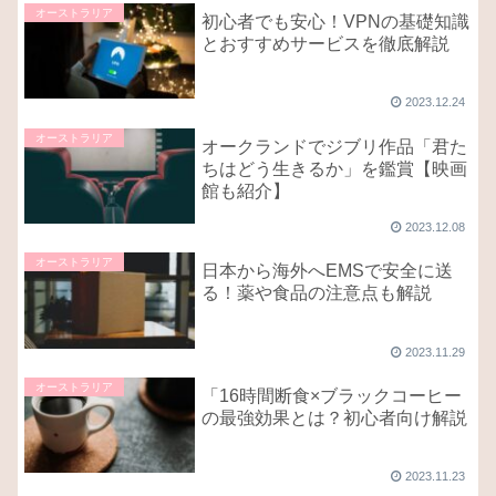
オーストラリア
初心者でも安心！VPNの基礎知識
とおすすめサービスを徹底解説
2023.12.24
オーストラリア
オークランドでジブリ作品「君た
ちはどう生きるか」を鑑賞【映画
館も紹介】
2023.12.08
オーストラリア
日本から海外へEMSで安全に送
る！薬や食品の注意点も解説
2023.11.29
オーストラリア
「16時間断食×ブラックコーヒー
の最強効果とは？初心者向け解説
2023.11.23