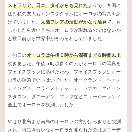
ストラリア、日本、タイからも見れた
ようで、各国に
住む私の友人もインスタグラムにオーロラの写真をあ
げていました。
太陽フレアの活動がかなり活発
で、も
しかしたら近いうちにオーロラが現れるのではないか
と数日前から世界中がそわそわしていました。
この日の
オーロラは午後５時から深夜まで６時間以上
続きました。午後５時頃多くの人がオーロラの写真を
フェイスブックにあげたため、フェイスブックはオー
ロラの話題でいっぱいでした。オークランド、ヘイス
ティングス、クライストチャーチ、ワナカ、クイーン
ズタウン、ダニーデン、ブラフなどニュージーランド
全土でオーロラを観測しました。
やはり北島より南島のオーロラの方がはっきりと観測
され、特にきれいなオーロラが見られたのはダニーデ