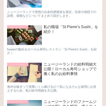
ニュージーランドで突然の出血性膀胱炎を発症。症状や病院での
診察、保険などについてまとめて紹介します。
私の職場「St Pierre’s Sushi」を
ニュージーランド
紹介！
fuwariの勤めるローカル寿司レストラン「St Pierre's Sushi」を紹
介！
ニュージーランドの給料明細大
ニュージーランド
公開！ローカル寿司ショップで
働く私のお給料事情
海外出稼ぎって実際いくら稼げるの？気になるそんな疑問にお答
えするため、私の給与明細を大公開。
ニュージーランドのファームジ
ニュージーランド