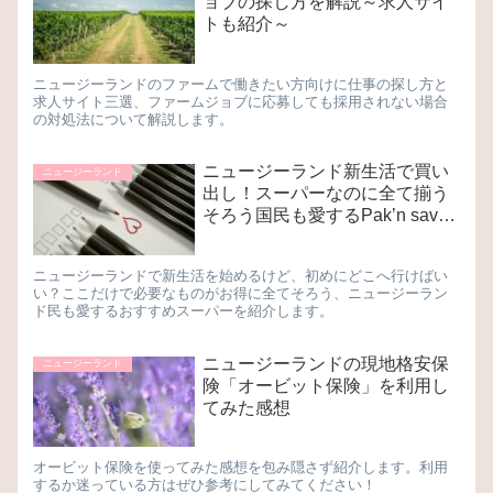
ョブの探し方を解説～求人サイ
トも紹介～
ニュージーランドのファームで働きたい方向けに仕事の探し方と
求人サイト三選、ファームジョブに応募しても採用されない場合
の対処法について解説します。
ニュージーランド新生活で買い
ニュージーランド
出し！スーパーなのに全て揃う
そろう国民も愛するPak’n save
大解説！【写真多数】
ニュージーランドで新生活を始めるけど、初めにどこへ行けばい
い？ここだけで必要なものがお得に全てそろう、ニュージーラン
ド民も愛するおすすめスーパーを紹介します。
ニュージーランドの現地格安保
ニュージーランド
険「オービット保険」を利用し
てみた感想
オービット保険を使ってみた感想を包み隠さず紹介します。利用
するか迷っている方はぜひ参考にしてみてください！