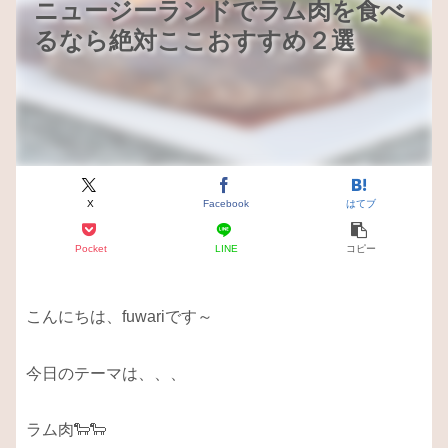
ニュージーランドでラム肉を食べ
るなら絶対ここおすすめ２選
X
Facebook
はてブ
Pocket
LINE
コピー
こんにちは、fuwariです～
今日のテーマは、、、
ラム肉🐑🐑