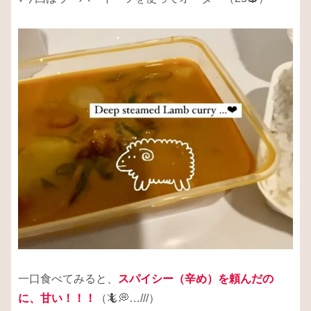
一口食べてみると、
スパイシー（辛め）を頼んだの
に、甘い！！！
（🦎💭…///）