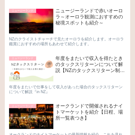
ニュージーランドで赤いオーロ
ニュージーランド
ラ～オーロラ観測におすすめの
秘境スポットも紹介～
NZのクライストチャーチで見たオーロラを紹介します。オーロラ
鑑賞におすすめの場所もあわせて紹介します。
年度をまたいで収入を得たとき
ニュージーランド
のタックスリターンについて解
説【NZのタックスリターン制
度】
年度をまたいで仕事をして収入があった場合のタックスリターン
について解説『in NZ』
オークランドで開催されるナイ
ニュージーランド
トマーケットを紹介【日程、場
所一覧表つき】
オークランドのナイトマーケットの最新情報を紹介。これを見れ